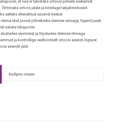
ahapoole, et nad ei takistaks ortoosi põlvele asetamist.
 Tõmmake ortoos jalale ja kinnitage takjakinnitused.
ks selleks ettenähtud süvendi keskel.
 olema ühel joonel põlvekedra ülemise servaga, liigend peab
est natuke tahapoole.
lustades alumisest ja lõpetades ülemise rihmaga.
mmud ja kontrollige veelkordselt ortoosi asendi õigsust.
osi asendit jalal.
ve: