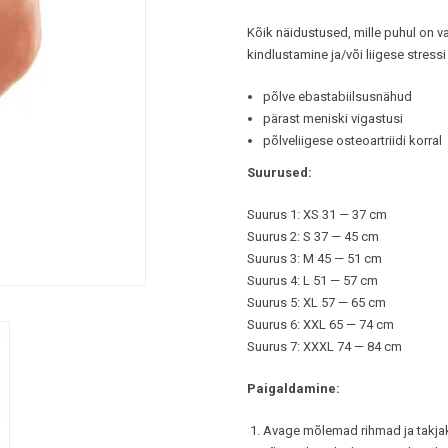
Kõik näidustused, mille puhul on vaj
kindlustamine ja/või liigese stress
põlve ebastabiilsusnähud
pärast meniski vigastusi
põlveliigese osteoartriidi korral
Suurused:
Suurus 1: XS 31 — 37 cm
Suurus 2: S 37 — 45 cm
Suurus 3: M 45 — 51 cm
Suurus 4: L 51 — 57 cm
Suurus 5: XL 57 — 65 cm
Suurus 6: XXL 65 — 74 cm
Suurus 7: XXXL 74 — 84 cm
Paigaldamine:
Avage mõlemad rihmad ja takjak