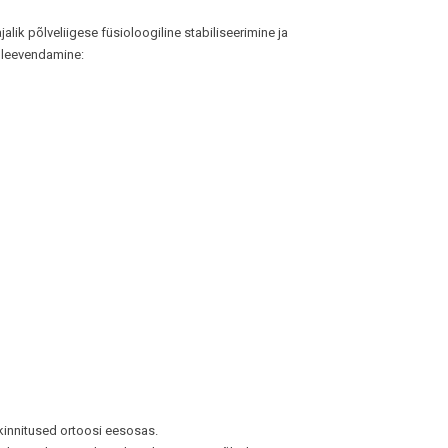
alik põlveliigese füsioloogiline stabiliseerimine ja
i leevendamine:
innitused ortoosi eesosas.