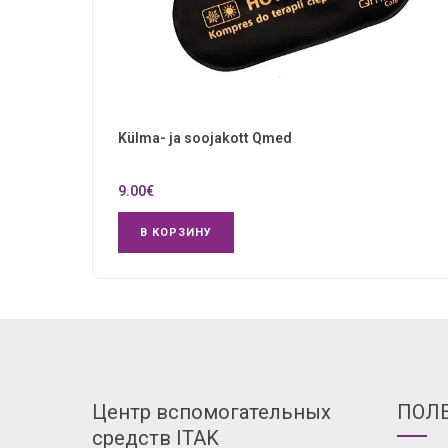
Külma- ja soojakott Qmed
9.00
€
В КОРЗИНУ
Центр вспомогательных
ПОЛ
средств ITAK