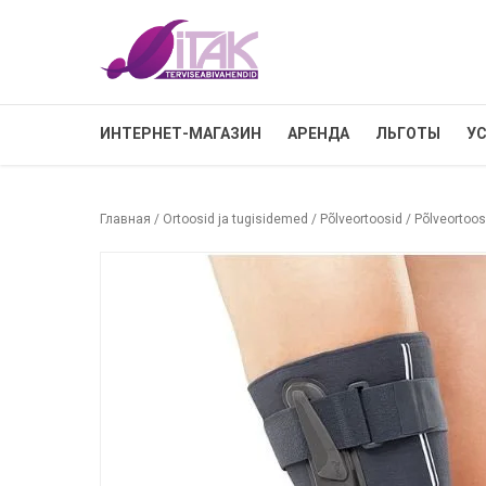
ИНТЕРНЕТ-МАГАЗИН
АРЕНДА
ЛЬГОТЫ
У
Главная
/
Ortoosid ja tugisidemed
/
Põlveortoosid
/ Põlveortoo