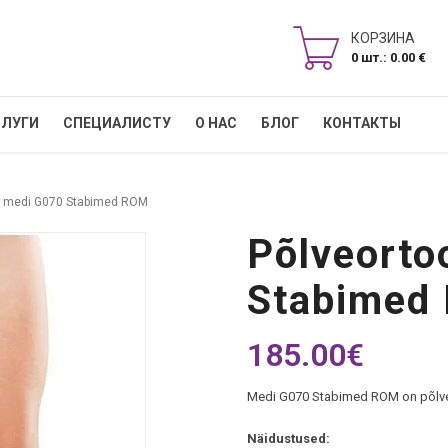
КОРЗИНА
0 шт.: 0.00 €
СЛУГИ
СПЕЦИАЛИСТУ
О НАС
БЛОГ
КОНТАКТЫ
s medi G070 Stabimed ROM
Põlveorto
Stabimed
185.00
€
Medi G070 Stabimed ROM on põlveo
Näidustused: