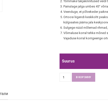
Tõmmake takjakinnitused veidi t
Painutage jalga umbes 45° võrra.
Veenduge, et põlvekeder paikne
Ortoosi liigendi keskkoht peaks
külgvaates jääma jala keskjoon
Sulgege nüüd mõlemad rihmad, a
Võimaluse korral tehke mõned sa
Vajaduse korral korrigeerige orto
Suurus
Количество
Alternati
В КОРЗИНУ
товара
Põlveortoos
medi
тали
G070
Stabimed
ROM