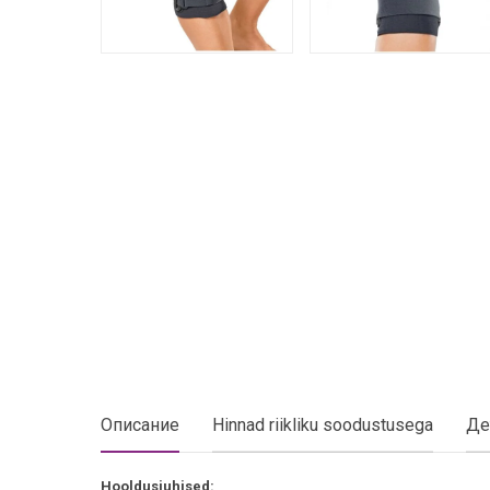
Описание
Hinnad riikliku soodustusega
Де
Hooldusjuhised: