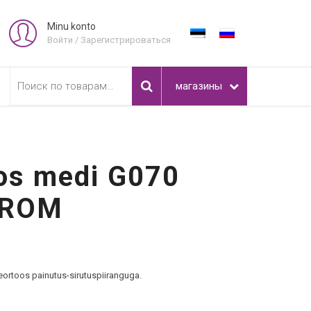
Minu konto
Войти / Зарегистрироваться
Искать:
магазины
os medi G070
 ROM
rtoos painutus-sirutuspiiranguga.