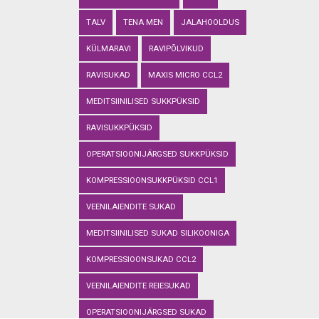
TALV
TENA MEN
JALAHOOLDUS
KÜLMARAVI
RAVIPÕLVIKUD
RAVISUKAD
MAXIS MICRO CCL2
MEDITSIINILISED SUKKPÜKSID
RAVISUKKPÜKSID
OPERATSIOONIJÄRGSED SUKKPÜKSID
KOMPRESSIOONSUKKPÜKSID CCL1
VEENILAIENDITE SUKAD
MEDITSIINILISED SUKAD SILIKOONIGA
KOMPRESSIOONSUKAD CCL2
VEENILAIENDITE REIESUKAD
OPERATSIOONIJÄRGSED SUKAD