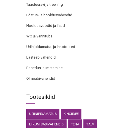
Taastusravi ja treening
Põetus- ja hooldusvahendid
Hooldusvoodid ja lisad
WC ja vannituba
Uriinipidamatus ja inkotooted
Lasteabivahendid
Rasedus ja imetamine
Olmeabivahendid
Tootesildid
URIINIPIDAMATUS
KINGIIDEE
LIIKUMISABIVAHENDID
TENA
TALV