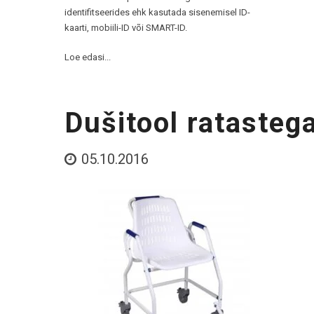
identifitseerides ehk kasutada sisenemisel ID-
kaarti, mobiili-ID või SMART-ID.
Loe edasi...
Dušitool ratasteg
05.10.2016