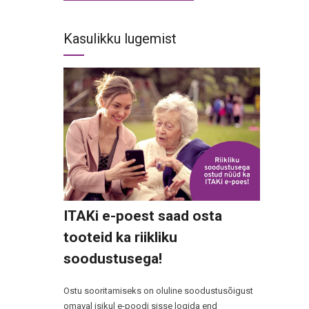
Kasulikku lugemist
ITAKi e-poest saad osta
tooteid ka riikliku
soodustusega!
Ostu sooritamiseks on oluline soodustusõigust
omaval isikul e-poodi sisse logida end