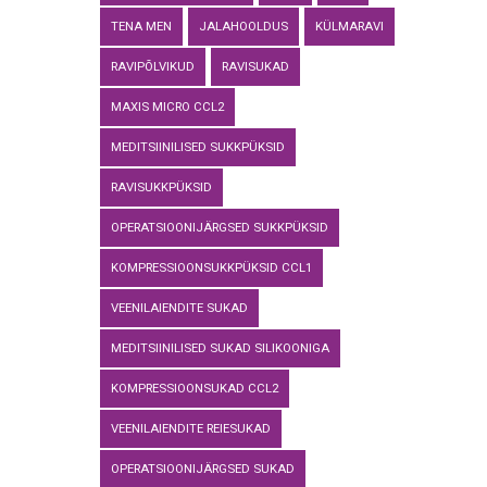
TENA MEN
JALAHOOLDUS
KÜLMARAVI
RAVIPÕLVIKUD
RAVISUKAD
MAXIS MICRO CCL2
MEDITSIINILISED SUKKPÜKSID
RAVISUKKPÜKSID
OPERATSIOONIJÄRGSED SUKKPÜKSID
KOMPRESSIOONSUKKPÜKSID CCL1
VEENILAIENDITE SUKAD
MEDITSIINILISED SUKAD SILIKOONIGA
KOMPRESSIOONSUKAD CCL2
VEENILAIENDITE REIESUKAD
OPERATSIOONIJÄRGSED SUKAD