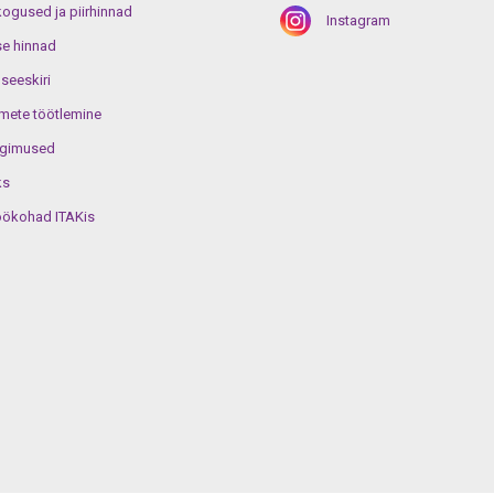
gused ja piirhinnad
Instagram
e hinnad
useeskiri
mete töötlemine
ngimused
ks
öökohad ITAKis