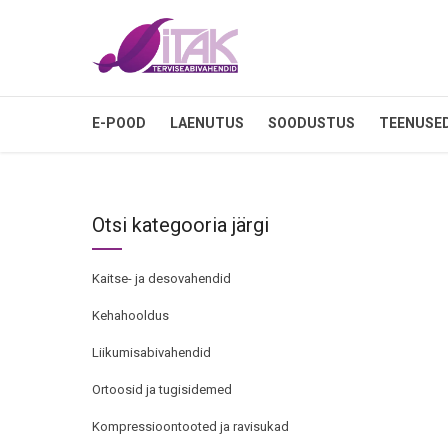
E-POOD
LAENUTUS
SOODUSTUS
TEENUSE
Otsi kategooria järgi
Kaitse- ja desovahendid
Kehahooldus
Liikumisabivahendid
Ortoosid ja tugisidemed
Kompressioontooted ja ravisukad