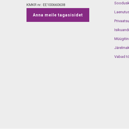
Soodusko
KMKR nr.: EE100660638
Laenutus
Anna meile tagasisidet
Privaats
Isikuand
Müügiti
Järelma
Vabad t