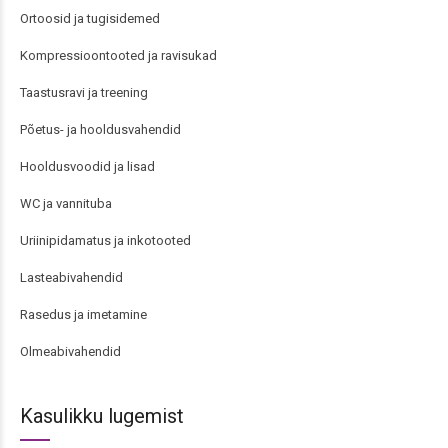
Ortoosid ja tugisidemed
Kompressioontooted ja ravisukad
Taastusravi ja treening
Põetus- ja hooldusvahendid
Hooldusvoodid ja lisad
WC ja vannituba
Uriinipidamatus ja inkotooted
Lasteabivahendid
Rasedus ja imetamine
Olmeabivahendid
Kasulikku lugemist