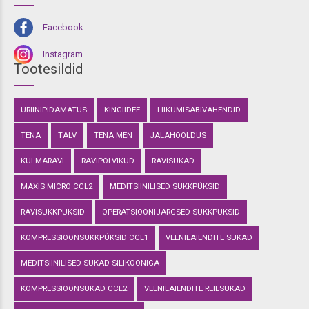
Facebook
Instagram
Tootesildid
URIINIPIDAMATUS
KINGIIDEE
LIIKUMISABIVAHENDID
TENA
TALV
TENA MEN
JALAHOOLDUS
KÜLMARAVI
RAVIPÕLVIKUD
RAVISUKAD
MAXIS MICRO CCL2
MEDITSIINILISED SUKKPÜKSID
RAVISUKKPÜKSID
OPERATSIOONIJÄRGSED SUKKPÜKSID
KOMPRESSIOONSUKKPÜKSID CCL1
VEENILAIENDITE SUKAD
MEDITSIINILISED SUKAD SILIKOONIGA
KOMPRESSIOONSUKAD CCL2
VEENILAIENDITE REIESUKAD