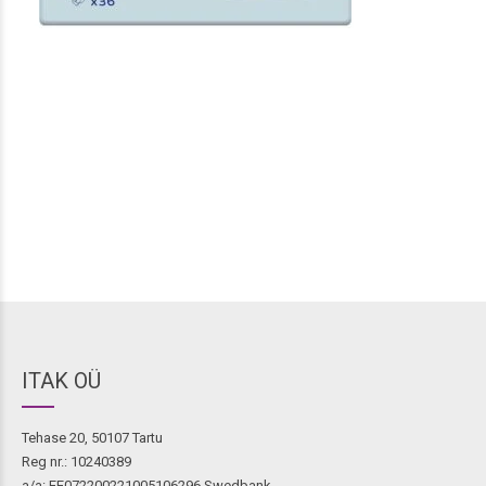
ITAK OÜ
Tehase 20, 50107 Tartu
Reg nr.: 10240389
a/a: EE072200221005106296 Swedbank