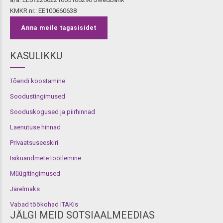
KMKR nr.: EE100660638
Anna meile tagasisidet
KASULIKKU
Tõendi koostamine
Soodustingimused
Sooduskogused ja piirhinnad
Laenutuse hinnad
Privaatsuseeskiri
Isikuandmete töötlemine
Müügitingimused
Järelmaks
Vabad töökohad ITAKis
JÄLGI MEID SOTSIAALMEEDIAS