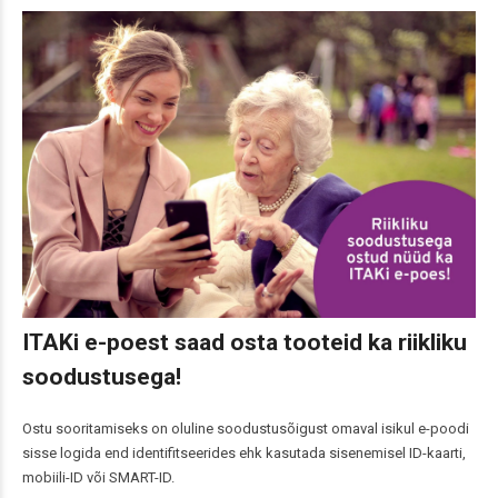
ITAKi e-poest saad osta tooteid ka riikliku
soodustusega!
Ostu sooritamiseks on oluline soodustusõigust omaval isikul e-poodi
sisse logida end identifitseerides ehk kasutada sisenemisel ID-kaarti,
mobiili-ID või SMART-ID.