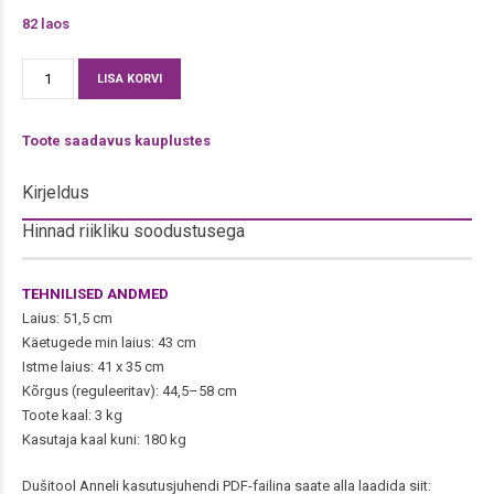
82 laos
Dušitool
Alternative:
LISA KORVI
Anneli,
eemaldatava
Toote saadavus kauplustes
seljatoega
kogus
Kirjeldus
Hinnad riikliku soodustusega
TEHNILISED ANDMED
Laius: 51,5 cm
Käetugede min laius: 43 cm
Istme laius: 41 x 35 cm
Kõrgus (reguleeritav): 44,5–58 cm
Toote kaal: 3 kg
Kasutaja kaal kuni: 180 kg
Dušitool Anneli kasutusjuhendi PDF-failina saate alla laadida siit: