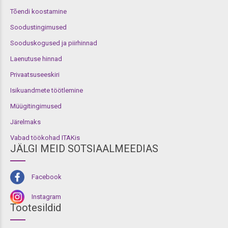
Tõendi koostamine
Soodustingimused
Sooduskogused ja piirhinnad
Laenutuse hinnad
Privaatsuseeskiri
Isikuandmete töötlemine
Müügitingimused
Järelmaks
Vabad töökohad ITAKis
JÄLGI MEID SOTSIAALMEEDIAS
Facebook
Instagram
Tootesildid