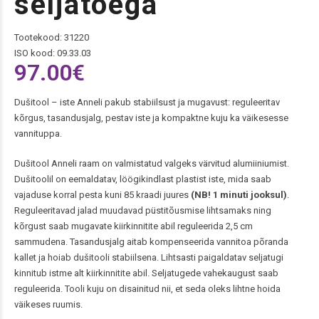
seljatoega
Tootekood: 31220
ISO kood: 09.33.03
97.00
€
Dušitool – iste Anneli pakub stabiilsust ja mugavust: reguleeritav
kõrgus, tasandusjalg, pestav iste ja kompaktne kuju ka väikesesse
vannituppa.
Dušitool Anneli raam on valmistatud valgeks värvitud alumiiniumist.
Dušitoolil on eemaldatav, löögikindlast plastist iste, mida saab
vajaduse korral pesta kuni 85 kraadi juures
(NB! 1 minuti jooksul)
.
Reguleeritavad jalad muudavad püstitõusmise lihtsamaks ning
kõrgust saab mugavate kiirkinnitite abil reguleerida 2,5 cm
sammudena. Tasandusjalg aitab kompenseerida vannitoa põranda
kallet ja hoiab dušitooli stabiilsena. Lihtsasti paigaldatav seljatugi
kinnitub istme alt kiirkinnitite abil. Seljatugede vahekaugust saab
reguleerida. Tooli kuju on disainitud nii, et seda oleks lihtne hoida
väikeses ruumis.