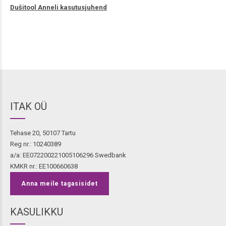
Dušitool Anneli kasutusjuhend
ITAK OÜ
Tehase 20, 50107 Tartu
Reg nr.: 10240389
a/a: EE072200221005106296 Swedbank
KMKR nr.: EE100660638
Anna meile tagasisidet
KASULIKKU