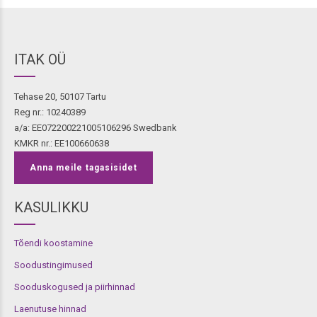
ITAK OÜ
Tehase 20, 50107 Tartu
Reg nr.: 10240389
a/a: EE072200221005106296 Swedbank
KMKR nr.: EE100660638
Anna meile tagasisidet
KASULIKKU
Tõendi koostamine
Soodustingimused
Sooduskogused ja piirhinnad
Laenutuse hinnad