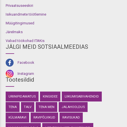
Privaatsuseeskiri
Isikuandmete töötlemine
Müügitingimused
Järelmaks
Vabad töökohad ITAKis
JÄLGI MEID SOTSIAALMEEDIAS
Facebook
Instagram
Tootesildid
URIINIPIDAMATUS
KINGIIDEE
LIIKUMISABIVAHENDID
TENA
TALV
TENA MEN
JALAHOOLDUS
KÜLMARAVI
RAVIPÕLVIKUD
RAVISUKAD