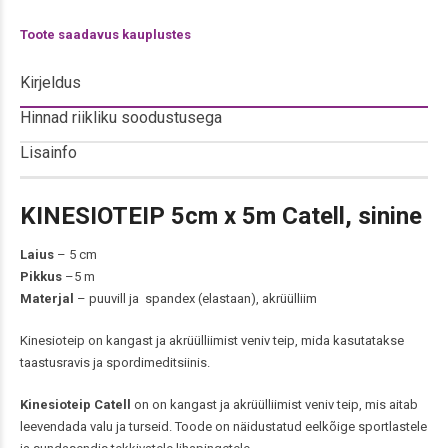
Toote saadavus kauplustes
Kirjeldus
Hinnad riikliku soodustusega
Lisainfo
KINESIOTEIP 5cm x 5m Catell, sinine
Laius
– 5 cm
Pikkus
–5 m
Materjal
– puuvill ja spandex (elastaan), akrüülliim
Kinesioteip on kangast ja akrüülliimist veniv teip, mida kasutatakse
taastusravis ja spordimeditsiinis.
Kinesioteip Catell
on on kangast ja akrüülliimist veniv teip, mis aitab
leevendada valu ja turseid. Toode on näidustatud eelkõige sportlastele