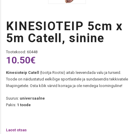
KINESIOTEIP 5cm x
5m Catell, sinine
Tootekood: 60448
10.50
€
Kinesioteip Catell
(tootja Rootsi) aitab leevendada valu ja turseid.
Toode on näidustatud eelkõige sportlastele ja sundasendis tekkivatele
lihapingetele. Osta kõik värvid korraga ja ole nendega loominguline!
Suurus:
universaalne
Pakis:
1 toode
Laost otsas