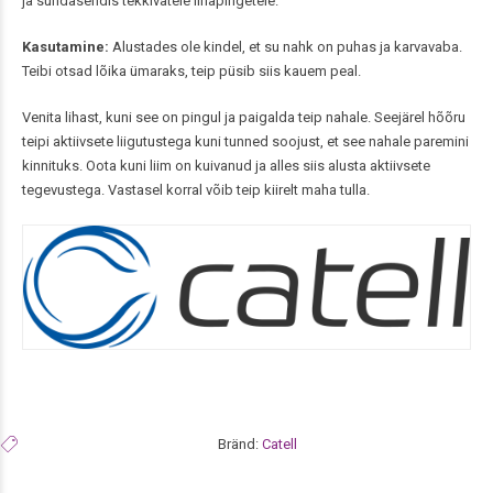
ja sundasendis tekkivatele lihapingetele.
Kasutamine:
Alustades ole kindel, et su nahk on puhas ja karvavaba.
Teibi otsad lõika ümaraks, teip püsib siis kauem peal.
Venita lihast, kuni see on pingul ja paigalda teip nahale. Seejärel hõõru
teipi aktiivsete liigutustega kuni tunned soojust, et see nahale paremini
kinnituks. Oota kuni liim on kuivanud ja alles siis alusta aktiivsete
tegevustega. Vastasel korral võib teip kiirelt maha tulla.
Bränd:
Catell