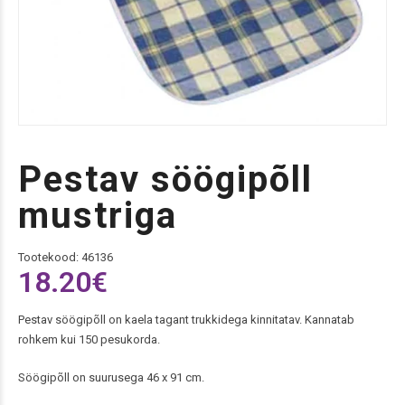
Pestav söögipõll
mustriga
Tootekood: 46136
18.20
€
Pestav söögipõll on kaela tagant trukkidega kinnitatav. Kannatab
rohkem kui 150 pesukorda.
Söögipõll on suurusega 46 x 91 cm.