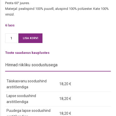
Pesta 60° juures.
Materjal: pealispind 100% puuvill, aluspind 100% polüester. Kate 100%
vinüül.
6 laos
Pestav
Alternative:
LISA KORVI
söögipõll
mustriga
Toote saadavus kauplustes
kogus
Hinnad riikliku soodustusega
Täiskasvanu soodushind
18,20 €
arstitõendiga
Lapse soodushind
18,20 €
arstitõendiga
Puudega lapse soodushind
18,20 €