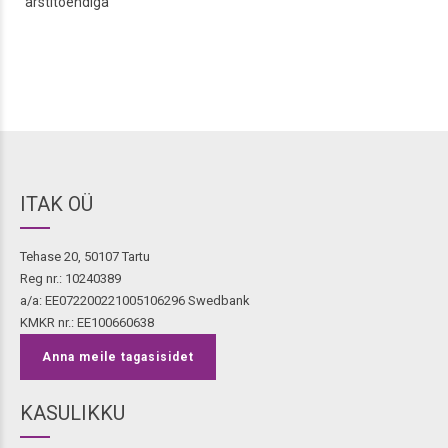
arstitõendiga
ITAK OÜ
Tehase 20, 50107 Tartu
Reg nr.: 10240389
a/a: EE072200221005106296 Swedbank
KMKR nr.: EE100660638
Anna meile tagasisidet
KASULIKKU