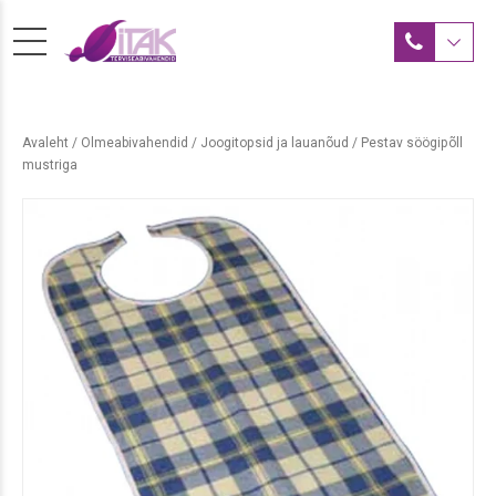
Avaleht
/
Olmeabivahendid
/
Joogitopsid ja lauanõud
/ Pestav söögipõll
mustriga