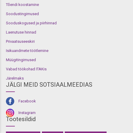
Tõendi koostamine
Soodustingimused
Sooduskogused ja piirhinnad
Laenutuse hinnad
Privaatsuseeskiri
Isikuandmete töötlemine
Müügitingimused
Vabad töökohad ITAKis
Järelmaks
JÄLGI MEID SOTSIAALMEEDIAS
Facebook
Instagram
Tootesildid