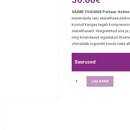
SÄÄRE TUGISIDE Pulsaar Activ
leevendada valu säärelihase piirko
kootud kangas tagab kompressioon
säärelihaseid. Integreeritud söe j
ning kiirendavad vigastatud lihast
võimaldab tugisidet kanda riiete al
Suurused
SÄÄRE
Alternativ
LISA KORVI
TUGISIDE
Pulsaar
Active
Germanium
compression
Calf/Shin
sleeves.
2