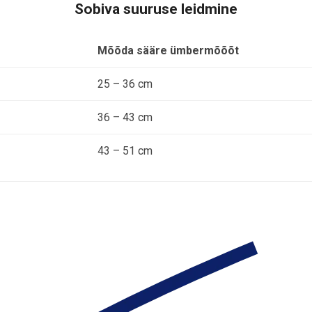
Sobiva suuruse leidmine
Mõõda sääre ümbermõõõt
25 – 36 cm
36 – 43 cm
43 – 51 cm