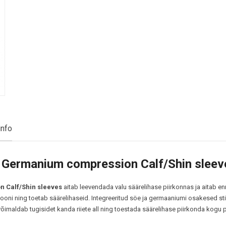
tükki
pakis
kogus
info
Germanium compression Calf/Shin sleeves
n Calf/Shin sleeves
aitab leevendada valu säärelihase piirkonnas ja aitab 
oni ning toetab säärelihaseid. Integreeritud söe ja germaaniumi osakesed sti
õimaldab tugisidet kanda riiete all ning toestada säärelihase piirkonda kogu p