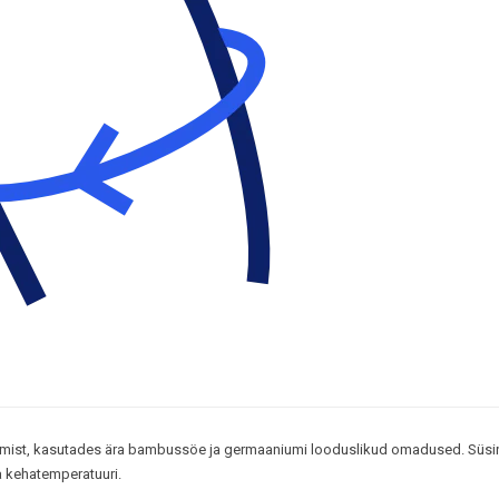
tumist, kasutades ära bambussöe ja germaaniumi looduslikud omadused. Süsi
ta kehatemperatuuri.