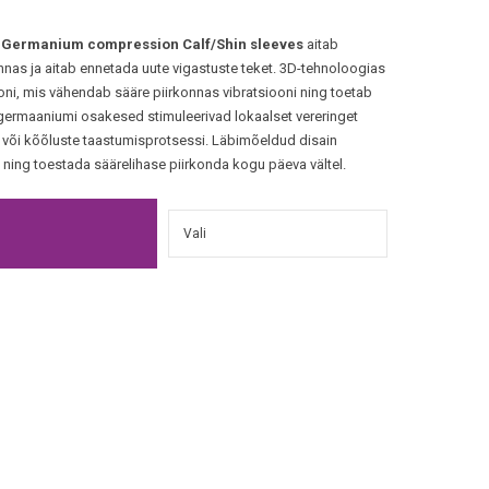
e Germanium compression Calf/Shin sleeves
aitab
nnas ja aitab ennetada uute vigastuste teket. 3D-tehnoloogias
i, mis vähendab sääre piirkonnas vibratsiooni ning toetab
a germaaniumi osakesed stimuleerivad lokaalset vereringet
e või kõõluste taastumisprotsessi. Läbimõeldud disain
l ning toestada säärelihase piirkonda kogu päeva vältel.
e: