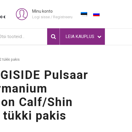
Minu konto
00 €
Logi sisse / Registreeru
i:
LEIA KAUPLUS
 tükki pakis
GISIDE Pulsaar
ermanium
on Calf/Shin
 tükki pakis