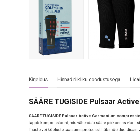
Kirjeldus
Hinnad riikliku soodustusega
Lisa
SÄÄRE TUGISIDE Pulsaar Active 
SÄÄRE TUGISIDE Pulsaar Active Germanium compressio
tagab kompressiooni, mis vähendab sääre piirkonnas vibratsio
lihaste või kõõluste taastumisprotsessi. Läbimõeldud disain v