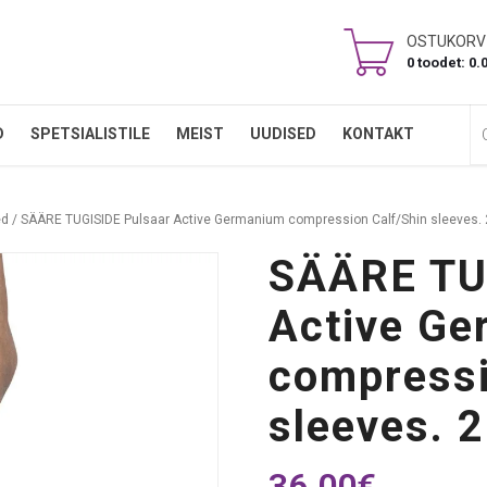
OSTUKORV
0 toodet: 0.
Ots
D
SPETSIALISTILE
MEIST
UUDISED
KONTAKT
ed
/ SÄÄRE TUGISIDE Pulsaar Active Germanium compression Calf/Shin sleeves. 2
SÄÄRE TU
Active G
compressi
sleeves. 2
36.00
€