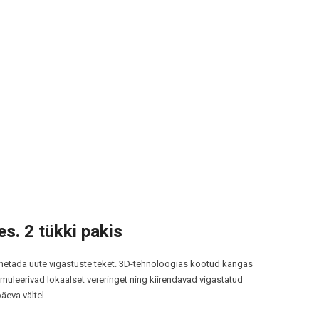
. 2 tükki pakis
ennetada uute vigastuste teket. 3D-tehnoloogias kootud kangas
muleerivad lokaalset vereringet ning kiirendavad vigastatud
äeva vältel.