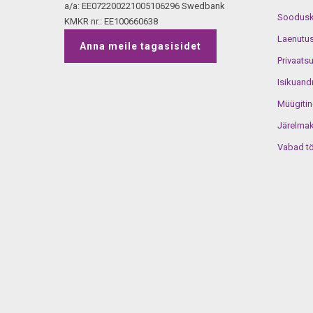
a/a: EE072200221005106296 Swedbank
Soodusko
KMKR nr.: EE100660638
Laenutus
Anna meile tagasisidet
Privaats
Isikuand
Müügiti
Järelma
Vabad t