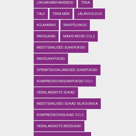
LIIKUMISABIVAHENDID
TENA
TALV
TENA MEN
JALAHOOLDUS
KÜLMARAVI
RAVIPÕLVIKUD
RAVISUKAD
MAXIS MICRO CCL2
MEDITSIINILISED SUKKPÜKSID
RAVISUKKPÜKSID
OPERATSIOONIJÄRGSED SUKKPÜKSID
KOMPRESSIOONSUKKPÜKSID CCL1
VEENILAIENDITE SUKAD
MEDITSIINILISED SUKAD SILIKOONIGA
KOMPRESSIOONSUKAD CCL2
VEENILAIENDITE REIESUKAD