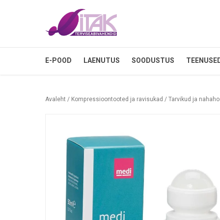
E-POOD
LAENUTUS
SOODUSTUS
TEENUSE
Avaleht
/
Kompressioontooted ja ravisukad
/
Tarvikud ja nahah