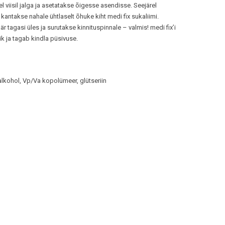
viisil jalga ja asetatakse õigesse asendisse. Seejärel
 kantakse nahale ühtlaselt õhuke kiht medi fix sukaliimi.
r tagasi üles ja surutakse kinnituspinnale – valmis! medi fix’i
k ja tagab kindla püsivuse.
alkohol, Vp/Va kopolümeer, glütseriin
e: