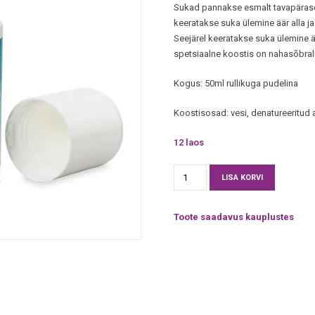
Sukad pannakse esmalt tavapärasel 
keeratakse suka ülemine äär alla ja
Seejärel keeratakse suka ülemine ää
spetsiaalne koostis on nahasõbrali
Kogus: 50ml rullikuga pudelina
Koostisosad: vesi, denatureeritud 
12 laos
Sukaliim
Alternativ
LISA KORVI
medi
fix
Toote saadavus kauplustes
50ml
kogus