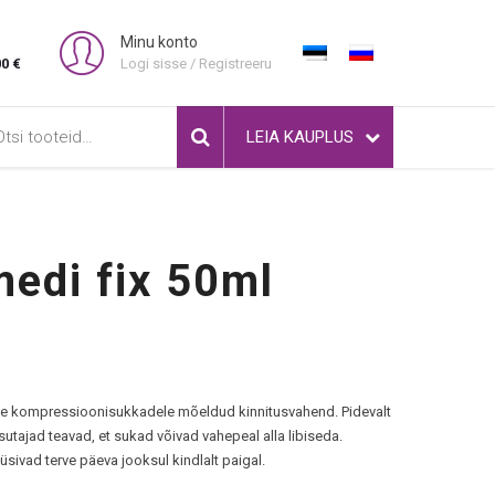
Minu konto
00 €
Logi sisse / Registreeru
i:
LEIA KAUPLUS
medi fix 50ml
tele kompressioonisukkadele mõeldud kinnitusvahend. Pidevalt
tajad teavad, et sukad võivad vahepeal alla libiseda.
üsivad terve päeva jooksul kindlalt paigal.