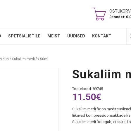
OSTUKORV
0 toodet: 0.
Ots
D
SPETSIALISTILE
MEIST
UUDISED
KONTAKT
ooldus
/ Sukaliim medi fix 50ml
Sukaliim 
Tootekood: 89745
11.50
€
Sukaliim medi fix on meditsiinilis
liikuvad kompressioonsukkade kasu
Sukaliim medi fix tagab, et sukad p