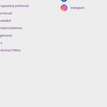
gused ja piirhinnad
Instagram
e hinnad
useeskiri
mete töötlemine
ngimused
ks
öökohad ITAKis