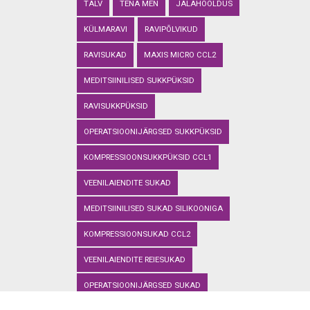
TALV
TENA MEN
JALAHOOLDUS
KÜLMARAVI
RAVIPÕLVIKUD
RAVISUKAD
MAXIS MICRO CCL2
MEDITSIINILISED SUKKPÜKSID
RAVISUKKPÜKSID
OPERATSIOONIJÄRGSED SUKKPÜKSID
KOMPRESSIOONSUKKPÜKSID CCL1
VEENILAIENDITE SUKAD
MEDITSIINILISED SUKAD SILIKOONIGA
KOMPRESSIOONSUKAD CCL2
VEENILAIENDITE REIESUKAD
OPERATSIOONIJÄRGSED SUKAD